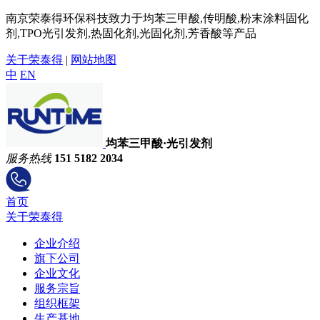
南京荣泰得环保科技致力于均苯三甲酸,传明酸,粉末涂料固化
剂,TPO光引发剂,热固化剂,光固化剂,芳香酸等产品
关于荣泰得
|
网站地图
中
EN
均苯三甲酸·光引发剂
服务热线
151 5182 2034
首页
关于荣泰得
企业介绍
旗下公司
企业文化
服务宗旨
组织框架
生产基地