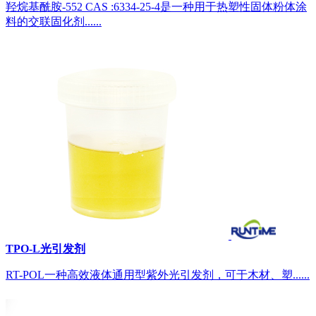
羟烷基酰胺-552 CAS :6334-25-4是一种用于热塑性固体粉体涂
料的交联固化剂......
TPO-L光引发剂
RT-POL一种高效液体通用型紫外光引发剂，可于木材、塑......