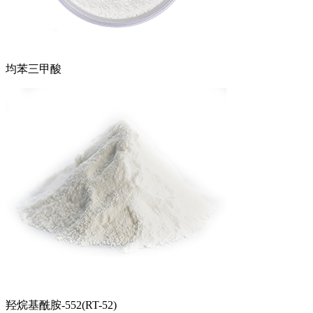
均苯三甲酸
羟烷基酰胺-552(RT-52)