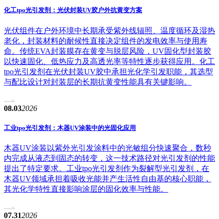
化工tpo光引发剂：光伏封装UV胶户外抗黄变方案
光伏组件在户外环境中长期承受紫外线辐照、温度循环及湿热
老化，封装材料的耐候性直接决定组件的发电效率与使用寿
命。传统EVA封装膜存在黄变与脱层风险，UV固化型封装胶
以快速固化、低热应力及高透光率等特性逐步获得应用。化工
tpo光引发剂在光伏封装UV胶中承担光化学引发职能，其选型
与配比设计对封装层的长期抗黄变性能具有关键影响。
08.03
2026
工业tpo光引发剂：木器UV涂装中的光固化应用
木器UV涂装以紫外光引发涂料中的光敏组分快速聚合，数秒
内完成从液态到固态的转变，这一技术路径对光引发剂的性能
提出了特定要求。工业tpo光引发剂作为裂解型光引发剂，在
木器UV领域承担着吸收光能并产生活性自由基的核心职能，
其光化学特性直接影响涂层的固化效率与性能。
07.31
2026