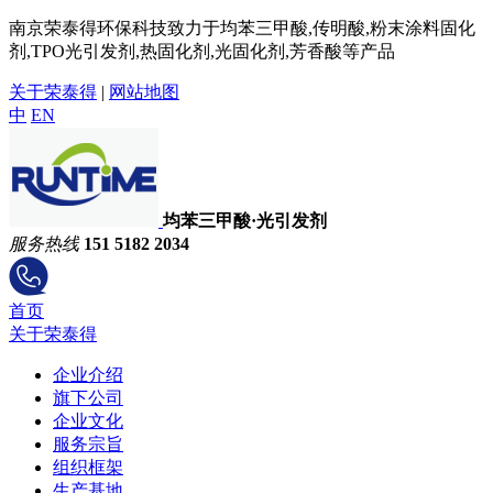
南京荣泰得环保科技致力于均苯三甲酸,传明酸,粉末涂料固化
剂,TPO光引发剂,热固化剂,光固化剂,芳香酸等产品
关于荣泰得
|
网站地图
中
EN
均苯三甲酸·光引发剂
服务热线
151 5182 2034
首页
关于荣泰得
企业介绍
旗下公司
企业文化
服务宗旨
组织框架
生产基地