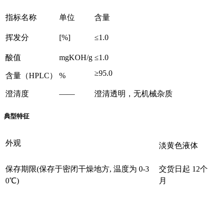
指标名称
单位
含量
挥发分
[%]
≤1.0
酸值
mgKOH/g
≤1.0
≥95.0
含量（HPLC）
%
澄清度
——
澄清透明，无机械杂质
典型特征
外观
淡黄色液体
保存期限(保存于密闭干燥地方, 温度为 0-3
交货日起 12个
0℃)
月