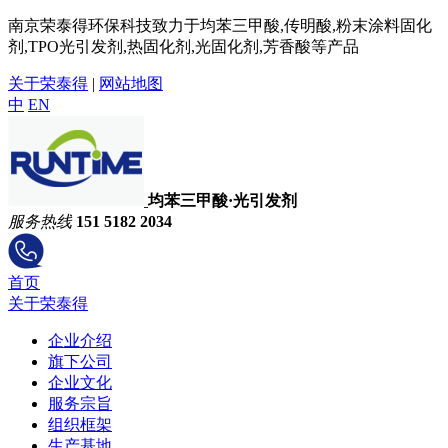
南京荣泰得环保科技致力于均苯三甲酸,传明酸,粉末涂料固化
剂,TPO光引发剂,热固化剂,光固化剂,芳香酸等产品
关于荣泰得
|
网站地图
中
EN
均苯三甲酸·光引发剂
服务热线
151 5182 2034
首页
关于荣泰得
企业介绍
旗下公司
企业文化
服务宗旨
组织框架
生产基地