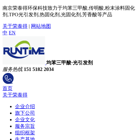
南京荣泰得环保科技致力于均苯三甲酸,传明酸,粉末涂料固化
剂,TPO光引发剂,热固化剂,光固化剂,芳香酸等产品
关于荣泰得
|
网站地图
中
EN
均苯三甲酸·光引发剂
服务热线
151 5182 2034
首页
关于荣泰得
企业介绍
旗下公司
企业文化
服务宗旨
组织框架
生产基地