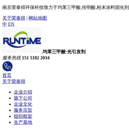
南京荣泰得环保科技致力于均苯三甲酸,传明酸,粉末涂料固化剂,
关于荣泰得
|
网站地图
中
EN
均苯三甲酸·光引发剂
服务热线
151 5182 2034
首页
关于荣泰得
企业介绍
旗下公司
企业文化
服务宗旨
组织框架
生产基地