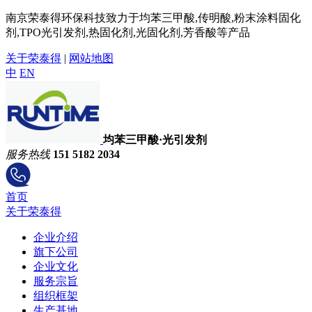
南京荣泰得环保科技致力于均苯三甲酸,传明酸,粉末涂料固化
剂,TPO光引发剂,热固化剂,光固化剂,芳香酸等产品
关于荣泰得
|
网站地图
中
EN
均苯三甲酸·光引发剂
服务热线
151 5182 2034
首页
关于荣泰得
企业介绍
旗下公司
企业文化
服务宗旨
组织框架
生产基地