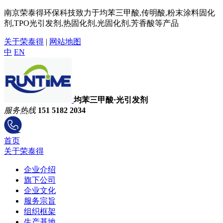
南京荣泰得环保科技致力于均苯三甲酸,传明酸,粉末涂料固化
剂,TPO光引发剂,热固化剂,光固化剂,芳香酸等产品
关于荣泰得
|
网站地图
中
EN
均苯三甲酸·光引发剂
服务热线
151 5182 2034
首页
关于荣泰得
企业介绍
旗下公司
企业文化
服务宗旨
组织框架
生产基地