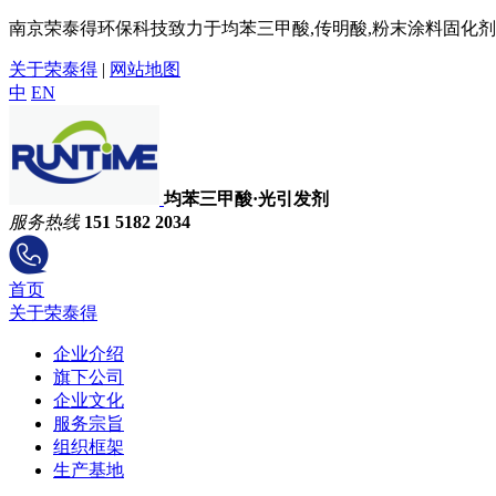
南京荣泰得环保科技致力于均苯三甲酸,传明酸,粉末涂料固化剂,
关于荣泰得
|
网站地图
中
EN
均苯三甲酸·光引发剂
服务热线
151 5182 2034
首页
关于荣泰得
企业介绍
旗下公司
企业文化
服务宗旨
组织框架
生产基地