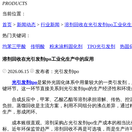
PRODUCTS
当前位置：
首页
>
新闻动态
>
行业新闻
>
溶剂回收在光引发剂tpo工业化
热门关键词：
均苯三甲酸
传明酸
粉末涂料固化剂
TPO光引发剂
热固
溶剂回收在光引发剂tpo工业化生产中的应用
2026.06.15
发布者：光引发剂tpo
光引发剂tpo
是紫外光固化体系中用量较大的一类引发剂，
键环节。这一环节直接关系到光引发剂tpo的生产经济性和环境
合成反应中，甲苯、乙酸乙酯等溶剂承担溶解、传热、控温
负担。蒸馏回收是主流方案，利用不同组分的沸点差异，通过精
生产，形成闭环。
成本账很直观。溶剂采购占光引发剂tpo生产成本的相当比例
标。近年环保监管趋严，溶剂回收不再是可选项，而是生产许可