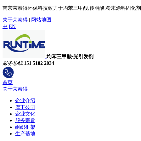
南京荣泰得环保科技致力于均苯三甲酸,传明酸,粉末涂料固化剂,
关于荣泰得
|
网站地图
中
EN
均苯三甲酸·光引发剂
服务热线
151 5182 2034
首页
关于荣泰得
企业介绍
旗下公司
企业文化
服务宗旨
组织框架
生产基地