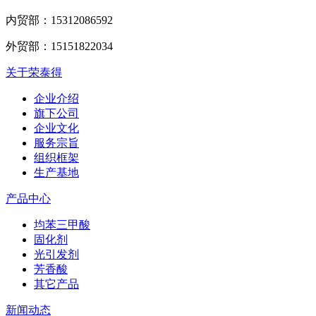
内贸部：
15312086592
外贸部：
15151822034
关于荣泰得
企业介绍
旗下公司
企业文化
服务宗旨
组织框架
生产基地
产品中心
均苯三甲酸
固化剂
光引发剂
芳香酸
其它产品
新闻动态