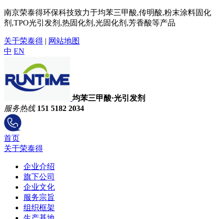
南京荣泰得环保科技致力于均苯三甲酸,传明酸,粉末涂料固化
剂,TPO光引发剂,热固化剂,光固化剂,芳香酸等产品
关于荣泰得
|
网站地图
中
EN
均苯三甲酸·光引发剂
服务热线
151 5182 2034
首页
关于荣泰得
企业介绍
旗下公司
企业文化
服务宗旨
组织框架
生产基地