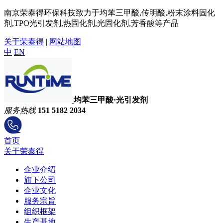
南京荣泰得环保科技致力于均苯三甲酸,传明酸,粉末涂料固化
剂,TPO光引发剂,热固化剂,光固化剂,芳香酸等产品
关于荣泰得
|
网站地图
中
EN
均苯三甲酸·光引发剂
服务热线
151 5182 2034
首页
关于荣泰得
企业介绍
旗下公司
企业文化
服务宗旨
组织框架
生产基地