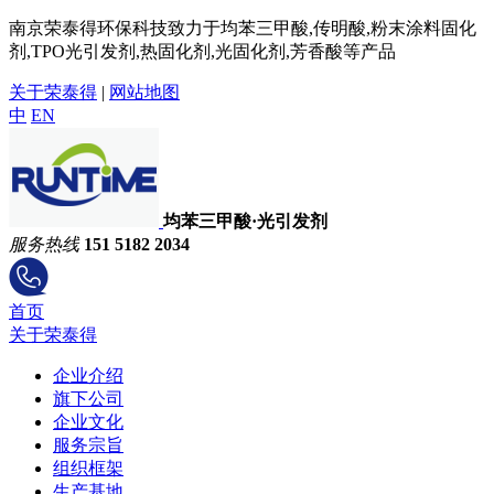
南京荣泰得环保科技致力于均苯三甲酸,传明酸,粉末涂料固化
剂,TPO光引发剂,热固化剂,光固化剂,芳香酸等产品
关于荣泰得
|
网站地图
中
EN
均苯三甲酸·光引发剂
服务热线
151 5182 2034
首页
关于荣泰得
企业介绍
旗下公司
企业文化
服务宗旨
组织框架
生产基地