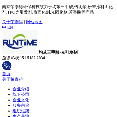
南京荣泰得环保科技致力于均苯三甲酸,传明酸,粉末涂料固化
剂,TPO光引发剂,热固化剂,光固化剂,芳香酸等产品
关于荣泰得
|
网站地图
中
EN
均苯三甲酸·光引发剂
服务热线
151 5182 2034
首页
关于荣泰得
企业介绍
旗下公司
企业文化
服务宗旨
组织框架
生产基地