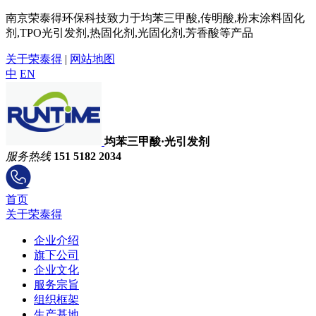
南京荣泰得环保科技致力于均苯三甲酸,传明酸,粉末涂料固化
剂,TPO光引发剂,热固化剂,光固化剂,芳香酸等产品
关于荣泰得
|
网站地图
中
EN
均苯三甲酸·光引发剂
服务热线
151 5182 2034
首页
关于荣泰得
企业介绍
旗下公司
企业文化
服务宗旨
组织框架
生产基地