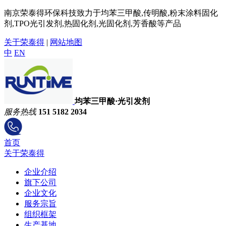
南京荣泰得环保科技致力于均苯三甲酸,传明酸,粉末涂料固化
剂,TPO光引发剂,热固化剂,光固化剂,芳香酸等产品
关于荣泰得
|
网站地图
中
EN
均苯三甲酸·光引发剂
服务热线
151 5182 2034
首页
关于荣泰得
企业介绍
旗下公司
企业文化
服务宗旨
组织框架
生产基地