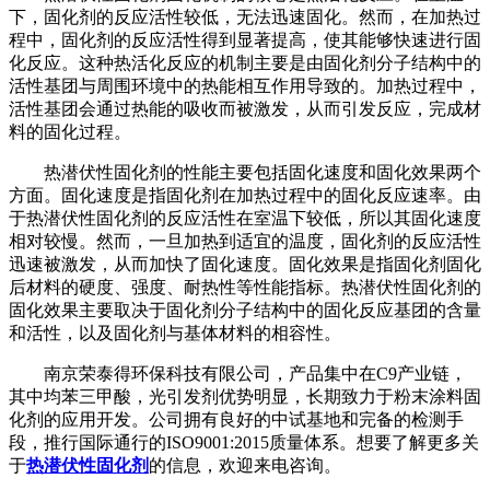
下，固化剂的反应活性较低，无法迅速固化。然而，在加热过
程中，固化剂的反应活性得到显著提高，使其能够快速进行固
化反应。这种热活化反应的机制主要是由固化剂分子结构中的
活性基团与周围环境中的热能相互作用导致的。加热过程中，
活性基团会通过热能的吸收而被激发，从而引发反应，完成材
料的固化过程。
热潜伏性固化剂的性能主要包括固化速度和固化效果两个
方面。固化速度是指固化剂在加热过程中的固化反应速率。由
于热潜伏性固化剂的反应活性在室温下较低，所以其固化速度
相对较慢。然而，一旦加热到适宜的温度，固化剂的反应活性
迅速被激发，从而加快了固化速度。固化效果是指固化剂固化
后材料的硬度、强度、耐热性等性能指标。热潜伏性固化剂的
固化效果主要取决于固化剂分子结构中的固化反应基团的含量
和活性，以及固化剂与基体材料的相容性。
南京荣泰得环保科技有限公司，产品集中在C9产业链，
其中均苯三甲酸，光引发剂优势明显，长期致力于粉末涂料固
化剂的应用开发。公司拥有良好的中试基地和完备的检测手
段，推行国际通行的ISO9001:2015质量体系。想要了解更多关
于
热潜伏性固化剂
的信息，欢迎来电咨询。