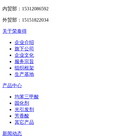
内贸部：
15312086592
外贸部：
15151822034
关于荣泰得
企业介绍
旗下公司
企业文化
服务宗旨
组织框架
生产基地
产品中心
均苯三甲酸
固化剂
光引发剂
芳香酸
其它产品
新闻动态