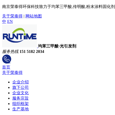
南京荣泰得环保科技致力于均苯三甲酸,传明酸,粉末涂料固化剂,
关于荣泰得
|
网站地图
中
EN
均苯三甲酸·光引发剂
服务热线
151 5182 2034
首页
关于荣泰得
企业介绍
旗下公司
企业文化
服务宗旨
组织框架
生产基地