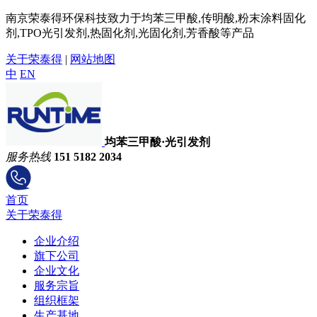
南京荣泰得环保科技致力于均苯三甲酸,传明酸,粉末涂料固化
剂,TPO光引发剂,热固化剂,光固化剂,芳香酸等产品
关于荣泰得
|
网站地图
中
EN
均苯三甲酸·光引发剂
服务热线
151 5182 2034
首页
关于荣泰得
企业介绍
旗下公司
企业文化
服务宗旨
组织框架
生产基地