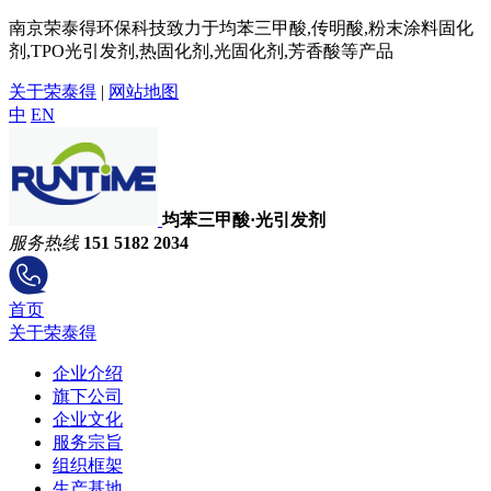
南京荣泰得环保科技致力于均苯三甲酸,传明酸,粉末涂料固化
剂,TPO光引发剂,热固化剂,光固化剂,芳香酸等产品
关于荣泰得
|
网站地图
中
EN
均苯三甲酸·光引发剂
服务热线
151 5182 2034
首页
关于荣泰得
企业介绍
旗下公司
企业文化
服务宗旨
组织框架
生产基地