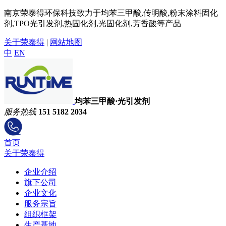
南京荣泰得环保科技致力于均苯三甲酸,传明酸,粉末涂料固化
剂,TPO光引发剂,热固化剂,光固化剂,芳香酸等产品
关于荣泰得
|
网站地图
中
EN
均苯三甲酸·光引发剂
服务热线
151 5182 2034
首页
关于荣泰得
企业介绍
旗下公司
企业文化
服务宗旨
组织框架
生产基地