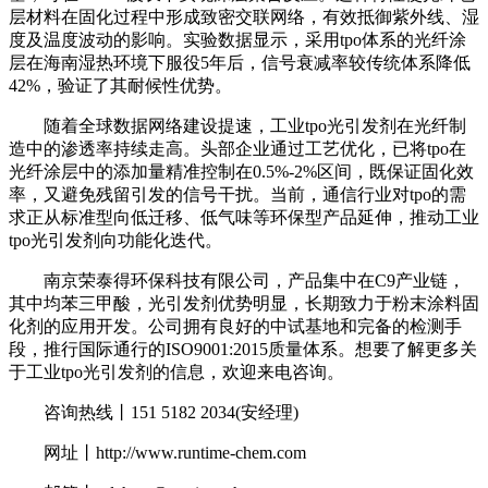
层材料在固化过程中形成致密交联网络，有效抵御紫外线、湿
度及温度波动的影响。实验数据显示，采用tpo体系的光纤涂
层在海南湿热环境下服役5年后，信号衰减率较传统体系降低
42%，验证了其耐候性优势。
随着全球数据网络建设提速，工业tpo光引发剂在光纤制
造中的渗透率持续走高。头部企业通过工艺优化，已将tpo在
光纤涂层中的添加量精准控制在0.5%-2%区间，既保证固化效
率，又避免残留引发的信号干扰。当前，通信行业对tpo的需
求正从标准型向低迁移、低气味等环保型产品延伸，推动工业
tpo光引发剂向功能化迭代。
南京荣泰得环保科技有限公司，产品集中在C9产业链，
其中均苯三甲酸，光引发剂优势明显，长期致力于粉末涂料固
化剂的应用开发。公司拥有良好的中试基地和完备的检测手
段，推行国际通行的ISO9001:2015质量体系。想要了解更多关
于工业tpo光引发剂的信息，欢迎来电咨询。
咨询热线丨151 5182 2034(安经理)
网址丨http://www.runtime-chem.com