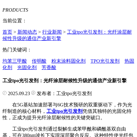
PRODUCTS
当前位置：
首页
>
新闻动态
>
行业新闻
>
工业tpo光引发剂：光纤涂层耐
候性升级的通信产业新引擎
热门关键词：
均苯三甲酸
传明酸
粉末涂料固化剂
TPO光引发剂
热固
化剂
光固化剂
芳香酸
工业tpo光引发剂：光纤涂层耐候性升级的通信产业新引擎
2025.09.23
发布者：工业tpo光引发剂
在5G基站加速部署与6G技术预研的双重驱动下，作为光
纤制造的核心材料，
工业tpo光引发剂
凭借其独特的光固化特
性，正成为提升光纤涂层耐候性的关键突破口。
工业tpo光引发剂通过裂解生成苯甲酰和磷酰基双自由
基，可在380nm波长下实现深层聚合反应。这种特性使光纤包