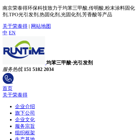
南京荣泰得环保科技致力于均苯三甲酸,传明酸,粉末涂料固化
剂,TPO光引发剂,热固化剂,光固化剂,芳香酸等产品
关于荣泰得
|
网站地图
中
EN
均苯三甲酸·光引发剂
服务热线
151 5182 2034
首页
关于荣泰得
企业介绍
旗下公司
企业文化
服务宗旨
组织框架
生产基地