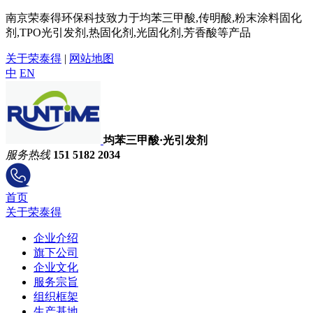
南京荣泰得环保科技致力于均苯三甲酸,传明酸,粉末涂料固化
剂,TPO光引发剂,热固化剂,光固化剂,芳香酸等产品
关于荣泰得
|
网站地图
中
EN
均苯三甲酸·光引发剂
服务热线
151 5182 2034
首页
关于荣泰得
企业介绍
旗下公司
企业文化
服务宗旨
组织框架
生产基地