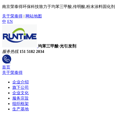
南京荣泰得环保科技致力于均苯三甲酸,传明酸,粉末涂料固化剂,
关于荣泰得
|
网站地图
中
EN
均苯三甲酸·光引发剂
服务热线
151 5182 2034
首页
关于荣泰得
企业介绍
旗下公司
企业文化
服务宗旨
组织框架
生产基地