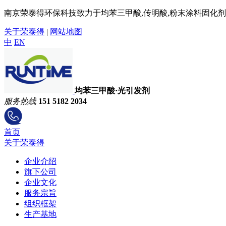
南京荣泰得环保科技致力于均苯三甲酸,传明酸,粉末涂料固化剂,
关于荣泰得
|
网站地图
中
EN
均苯三甲酸·光引发剂
服务热线
151 5182 2034
首页
关于荣泰得
企业介绍
旗下公司
企业文化
服务宗旨
组织框架
生产基地