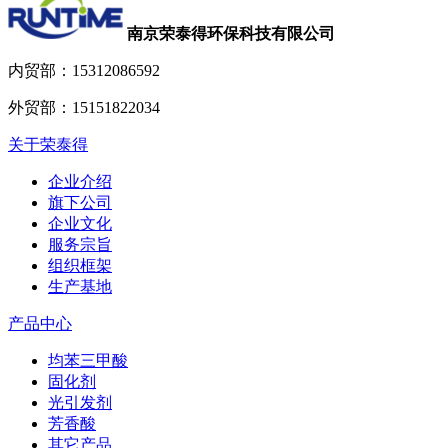
南京荣泰得环保科技有限公司
内贸部：
15312086592
外贸部：
15151822034
关于荣泰得
企业介绍
旗下公司
企业文化
服务宗旨
组织框架
生产基地
产品中心
均苯三甲酸
固化剂
光引发剂
芳香酸
其它产品