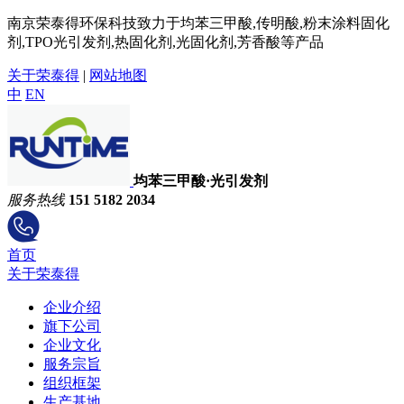
南京荣泰得环保科技致力于均苯三甲酸,传明酸,粉末涂料固化
剂,TPO光引发剂,热固化剂,光固化剂,芳香酸等产品
关于荣泰得
|
网站地图
中
EN
均苯三甲酸·光引发剂
服务热线
151 5182 2034
首页
关于荣泰得
企业介绍
旗下公司
企业文化
服务宗旨
组织框架
生产基地