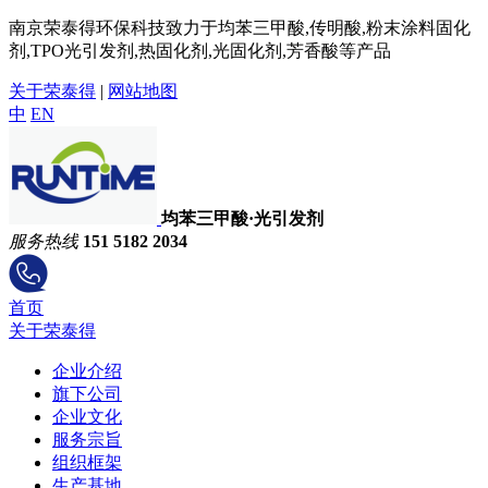
南京荣泰得环保科技致力于均苯三甲酸,传明酸,粉末涂料固化
剂,TPO光引发剂,热固化剂,光固化剂,芳香酸等产品
关于荣泰得
|
网站地图
中
EN
均苯三甲酸·光引发剂
服务热线
151 5182 2034
首页
关于荣泰得
企业介绍
旗下公司
企业文化
服务宗旨
组织框架
生产基地