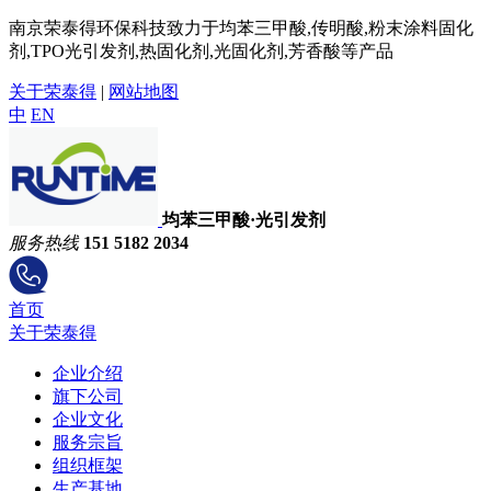
南京荣泰得环保科技致力于均苯三甲酸,传明酸,粉末涂料固化
剂,TPO光引发剂,热固化剂,光固化剂,芳香酸等产品
关于荣泰得
|
网站地图
中
EN
均苯三甲酸·光引发剂
服务热线
151 5182 2034
首页
关于荣泰得
企业介绍
旗下公司
企业文化
服务宗旨
组织框架
生产基地