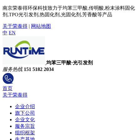
南京荣泰得环保科技致力于均苯三甲酸,传明酸,粉末涂料固化
剂,TPO光引发剂,热固化剂,光固化剂,芳香酸等产品
关于荣泰得
|
网站地图
中
EN
均苯三甲酸·光引发剂
服务热线
151 5182 2034
首页
关于荣泰得
企业介绍
旗下公司
企业文化
服务宗旨
组织框架
生产基地