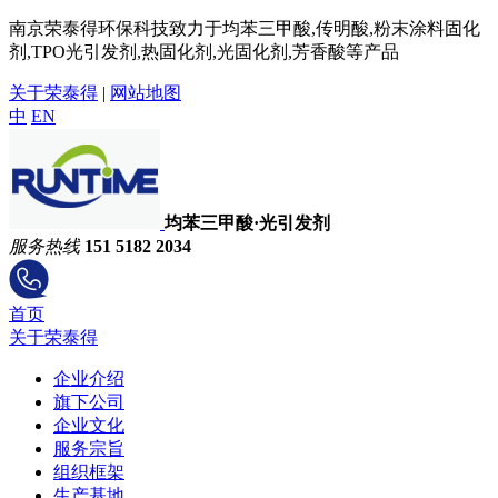
南京荣泰得环保科技致力于均苯三甲酸,传明酸,粉末涂料固化
剂,TPO光引发剂,热固化剂,光固化剂,芳香酸等产品
关于荣泰得
|
网站地图
中
EN
均苯三甲酸·光引发剂
服务热线
151 5182 2034
首页
关于荣泰得
企业介绍
旗下公司
企业文化
服务宗旨
组织框架
生产基地