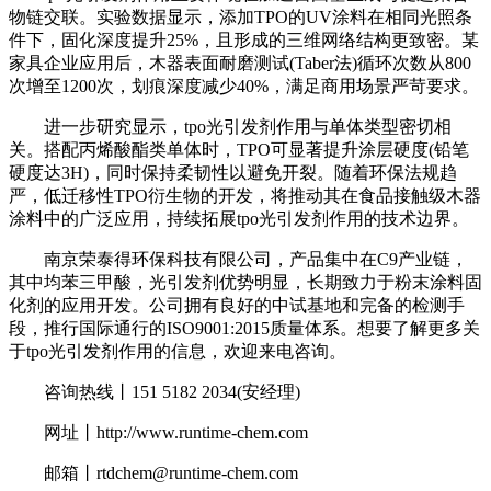
物链交联。实验数据显示，添加TPO的UV涂料在相同光照条
件下，固化深度提升25%，且形成的三维网络结构更致密。某
家具企业应用后，木器表面耐磨测试(Taber法)循环次数从800
次增至1200次，划痕深度减少40%，满足商用场景严苛要求。
进一步研究显示，tpo光引发剂作用与单体类型密切相
关。搭配丙烯酸酯类单体时，TPO可显著提升涂层硬度(铅笔
硬度达3H)，同时保持柔韧性以避免开裂。随着环保法规趋
严，低迁移性TPO衍生物的开发，将推动其在食品接触级木器
涂料中的广泛应用，持续拓展tpo光引发剂作用的技术边界。
南京荣泰得环保科技有限公司，产品集中在C9产业链，
其中均苯三甲酸，光引发剂优势明显，长期致力于粉末涂料固
化剂的应用开发。公司拥有良好的中试基地和完备的检测手
段，推行国际通行的ISO9001:2015质量体系。想要了解更多关
于tpo光引发剂作用的信息，欢迎来电咨询。
咨询热线丨151 5182 2034(安经理)
网址丨http://www.runtime-chem.com
邮箱丨rtdchem@runtime-chem.com