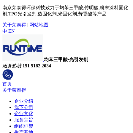
南京荣泰得环保科技致力于均苯三甲酸,传明酸,粉末涂料固化
剂,TPO光引发剂,热固化剂,光固化剂,芳香酸等产品
关于荣泰得
|
网站地图
中
EN
均苯三甲酸·光引发剂
服务热线
151 5182 2034
首页
关于荣泰得
企业介绍
旗下公司
企业文化
服务宗旨
组织框架
生产基地