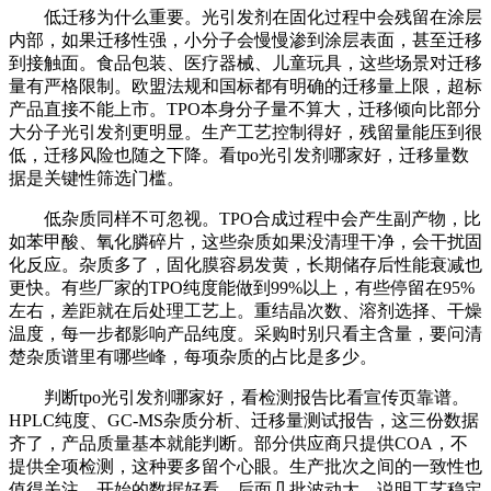
低迁移为什么重要。光引发剂在固化过程中会残留在涂层
内部，如果迁移性强，小分子会慢慢渗到涂层表面，甚至迁移
到接触面。食品包装、医疗器械、儿童玩具，这些场景对迁移
量有严格限制。欧盟法规和国标都有明确的迁移量上限，超标
产品直接不能上市。TPO本身分子量不算大，迁移倾向比部分
大分子光引发剂更明显。生产工艺控制得好，残留量能压到很
低，迁移风险也随之下降。看tpo光引发剂哪家好，迁移量数
据是关键性筛选门槛。
低杂质同样不可忽视。TPO合成过程中会产生副产物，比
如苯甲酸、氧化膦碎片，这些杂质如果没清理干净，会干扰固
化反应。杂质多了，固化膜容易发黄，长期储存后性能衰减也
更快。有些厂家的TPO纯度能做到99%以上，有些停留在95%
左右，差距就在后处理工艺上。重结晶次数、溶剂选择、干燥
温度，每一步都影响产品纯度。采购时别只看主含量，要问清
楚杂质谱里有哪些峰，每项杂质的占比是多少。
判断tpo光引发剂哪家好，看检测报告比看宣传页靠谱。
HPLC纯度、GC-MS杂质分析、迁移量测试报告，这三份数据
齐了，产品质量基本就能判断。部分供应商只提供COA，不
提供全项检测，这种要多留个心眼。生产批次之间的一致性也
值得关注，开始的数据好看，后面几批波动大，说明工艺稳定