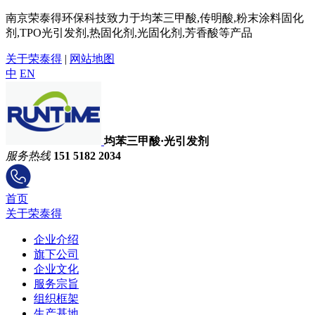
南京荣泰得环保科技致力于均苯三甲酸,传明酸,粉末涂料固化
剂,TPO光引发剂,热固化剂,光固化剂,芳香酸等产品
关于荣泰得
|
网站地图
中
EN
均苯三甲酸·光引发剂
服务热线
151 5182 2034
首页
关于荣泰得
企业介绍
旗下公司
企业文化
服务宗旨
组织框架
生产基地