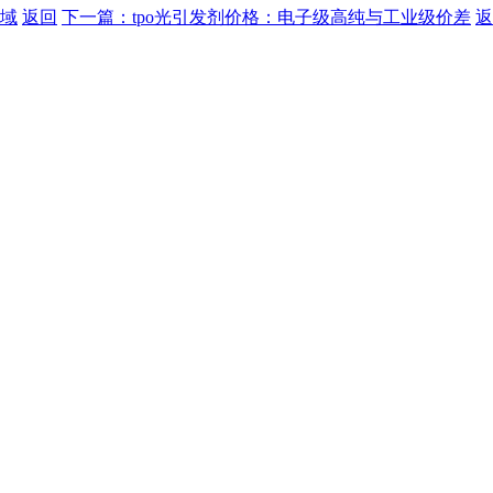
领域
返回
下一篇：tpo光引发剂价格：电子级高纯与工业级价差
返