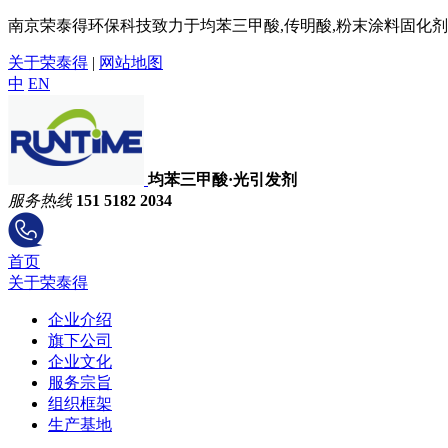
南京荣泰得环保科技致力于均苯三甲酸,传明酸,粉末涂料固化剂,
关于荣泰得
|
网站地图
中
EN
均苯三甲酸·光引发剂
服务热线
151 5182 2034
首页
关于荣泰得
企业介绍
旗下公司
企业文化
服务宗旨
组织框架
生产基地