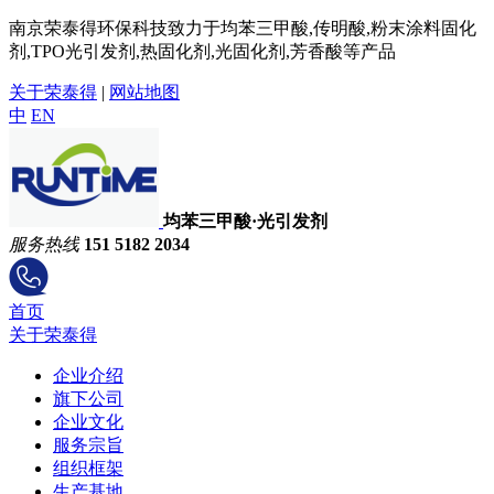
南京荣泰得环保科技致力于均苯三甲酸,传明酸,粉末涂料固化
剂,TPO光引发剂,热固化剂,光固化剂,芳香酸等产品
关于荣泰得
|
网站地图
中
EN
均苯三甲酸·光引发剂
服务热线
151 5182 2034
首页
关于荣泰得
企业介绍
旗下公司
企业文化
服务宗旨
组织框架
生产基地