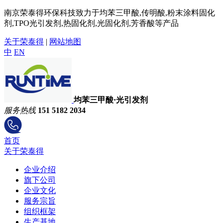
南京荣泰得环保科技致力于均苯三甲酸,传明酸,粉末涂料固化
剂,TPO光引发剂,热固化剂,光固化剂,芳香酸等产品
关于荣泰得
|
网站地图
中
EN
均苯三甲酸·光引发剂
服务热线
151 5182 2034
首页
关于荣泰得
企业介绍
旗下公司
企业文化
服务宗旨
组织框架
生产基地