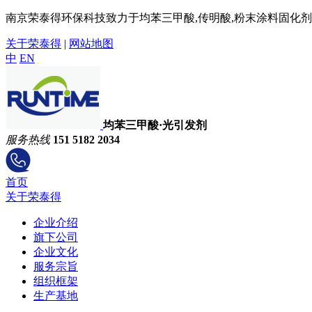
南京荣泰得环保科技致力于均苯三甲酸,传明酸,粉末涂料固化剂,
关于荣泰得
|
网站地图
中
EN
均苯三甲酸·光引发剂
服务热线
151 5182 2034
首页
关于荣泰得
企业介绍
旗下公司
企业文化
服务宗旨
组织框架
生产基地