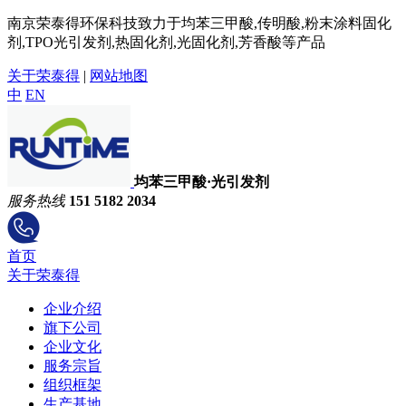
南京荣泰得环保科技致力于均苯三甲酸,传明酸,粉末涂料固化
剂,TPO光引发剂,热固化剂,光固化剂,芳香酸等产品
关于荣泰得
|
网站地图
中
EN
均苯三甲酸·光引发剂
服务热线
151 5182 2034
首页
关于荣泰得
企业介绍
旗下公司
企业文化
服务宗旨
组织框架
生产基地