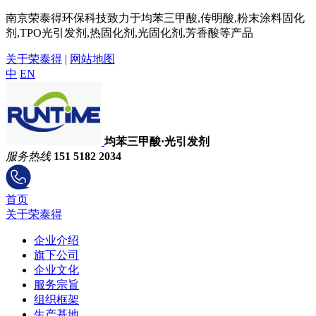
南京荣泰得环保科技致力于均苯三甲酸,传明酸,粉末涂料固化
剂,TPO光引发剂,热固化剂,光固化剂,芳香酸等产品
关于荣泰得
|
网站地图
中
EN
均苯三甲酸·光引发剂
服务热线
151 5182 2034
首页
关于荣泰得
企业介绍
旗下公司
企业文化
服务宗旨
组织框架
生产基地