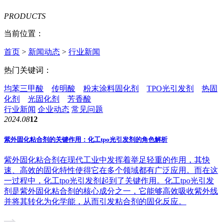
PRODUCTS
当前位置：
首页
>
新闻动态
>
行业新闻
热门关键词：
均苯三甲酸
传明酸
粉末涂料固化剂
TPO光引发剂
热固
化剂
光固化剂
芳香酸
行业新闻
企业动态
常见问题
2024.08
12
紫外固化粘合剂的关键作用：化工tpo光引发剂的角色解析
紫外固化粘合剂在现代工业中发挥着举足轻重的作用，其快
速、高效的固化特性使得它在多个领域都有广泛应用。而在这
一过程中，化工tpo光引发剂起到了关键作用。化工tpo光引发
剂是紫外固化粘合剂的核心成分之一，它能够高效吸收紫外线
并将其转化为化学能，从而引发粘合剂的固化反应。