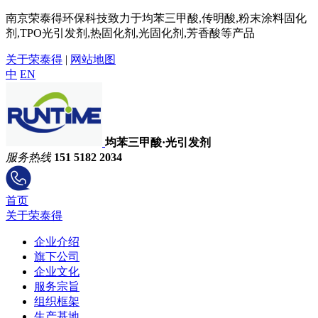
南京荣泰得环保科技致力于均苯三甲酸,传明酸,粉末涂料固化
剂,TPO光引发剂,热固化剂,光固化剂,芳香酸等产品
关于荣泰得
|
网站地图
中
EN
均苯三甲酸·光引发剂
服务热线
151 5182 2034
首页
关于荣泰得
企业介绍
旗下公司
企业文化
服务宗旨
组织框架
生产基地