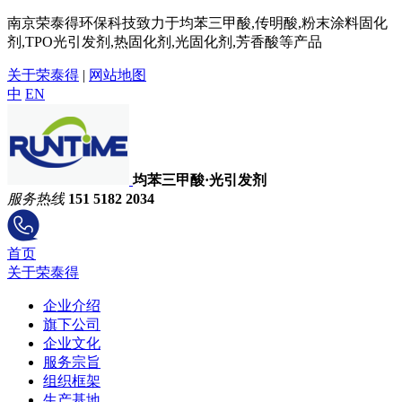
南京荣泰得环保科技致力于均苯三甲酸,传明酸,粉末涂料固化
剂,TPO光引发剂,热固化剂,光固化剂,芳香酸等产品
关于荣泰得
|
网站地图
中
EN
均苯三甲酸·光引发剂
服务热线
151 5182 2034
首页
关于荣泰得
企业介绍
旗下公司
企业文化
服务宗旨
组织框架
生产基地