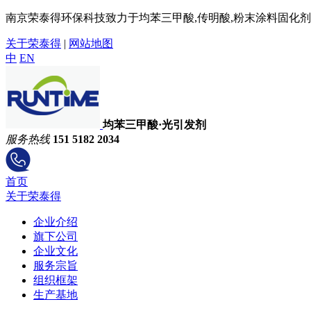
南京荣泰得环保科技致力于均苯三甲酸,传明酸,粉末涂料固化剂,
关于荣泰得
|
网站地图
中
EN
均苯三甲酸·光引发剂
服务热线
151 5182 2034
首页
关于荣泰得
企业介绍
旗下公司
企业文化
服务宗旨
组织框架
生产基地